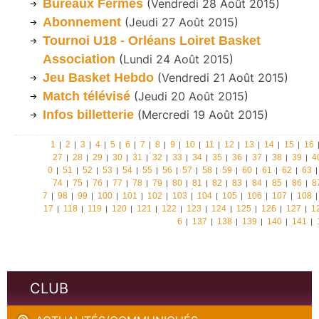
Bureaux Fermés
(
Vendredi 28 Août 2015
)
Abonnement
(
Jeudi 27 Août 2015
)
Tournoi U18 - Orléans Loiret Basket
Association
(
Lundi 24 Août 2015
)
Jeu Basket Hebdo
(
Vendredi 21 Août 2015
)
Match télévisé
(
Jeudi 20 Août 2015
)
Infos billetterie
(
Mercredi 19 Août 2015
)
1
2
3
4
5
6
7
8
9
10
11
12
13
14
15
16
27
28
29
30
31
32
33
34
35
36
37
38
39
4
0
51
52
53
54
55
56
57
58
59
60
61
62
63
74
75
76
77
78
79
80
81
82
83
84
85
86
8
7
98
99
100
101
102
103
104
105
106
107
108
17
118
119
120
121
122
123
124
125
126
127
1
6
137
138
139
140
141
CLUB