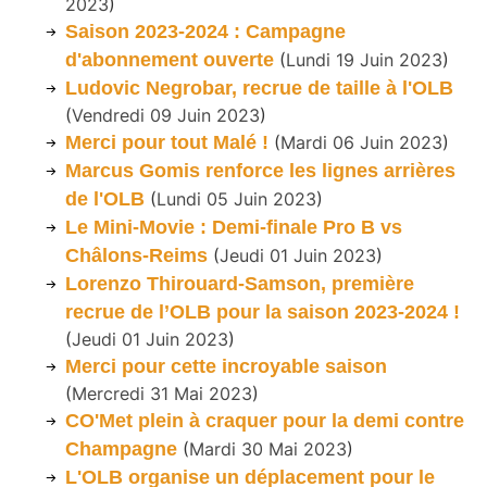
2023
)
Saison 2023-2024 : Campagne
d'abonnement ouverte
(
Lundi 19 Juin 2023
)
Ludovic Negrobar, recrue de taille à l'OLB
(
Vendredi 09 Juin 2023
)
Merci pour tout Malé !
(
Mardi 06 Juin 2023
)
Marcus Gomis renforce les lignes arrières
de l'OLB
(
Lundi 05 Juin 2023
)
Le Mini-Movie : Demi-finale Pro B vs
Châlons-Reims
(
Jeudi 01 Juin 2023
)
Lorenzo Thirouard-Samson, première
recrue de l’OLB pour la saison 2023-2024 !
(
Jeudi 01 Juin 2023
)
Merci pour cette incroyable saison
(
Mercredi 31 Mai 2023
)
CO'Met plein à craquer pour la demi contre
Champagne
(
Mardi 30 Mai 2023
)
L'OLB organise un déplacement pour le