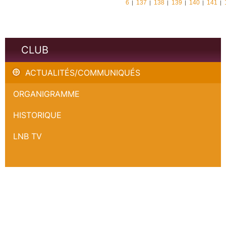
6
137
138
139
140
141
CLUB
ACTUALITÉS/COMMUNIQUÉS
ORGANIGRAMME
HISTORIQUE
LNB TV