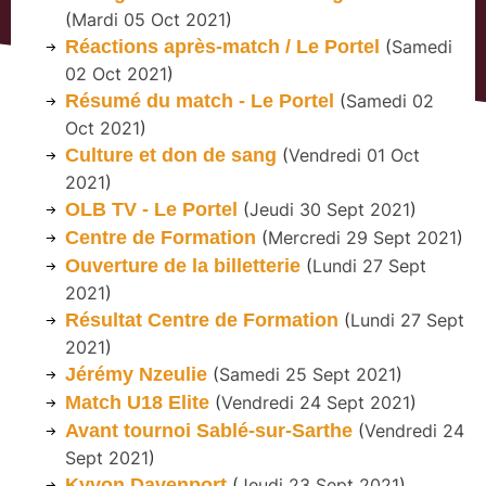
(
Mardi 05 Oct 2021
)
Réactions après-match / Le Portel
(
Samedi
02 Oct 2021
)
Résumé du match - Le Portel
(
Samedi 02
Oct 2021
)
Culture et don de sang
(
Vendredi 01 Oct
2021
)
OLB TV - Le Portel
(
Jeudi 30 Sept 2021
)
Centre de Formation
(
Mercredi 29 Sept 2021
)
Ouverture de la billetterie
(
Lundi 27 Sept
2021
)
Résultat Centre de Formation
(
Lundi 27 Sept
2021
)
Jérémy Nzeulie
(
Samedi 25 Sept 2021
)
Match U18 Elite
(
Vendredi 24 Sept 2021
)
Avant tournoi Sablé-sur-Sarthe
(
Vendredi 24
Sept 2021
)
Kyvon Davenport
(
Jeudi 23 Sept 2021
)