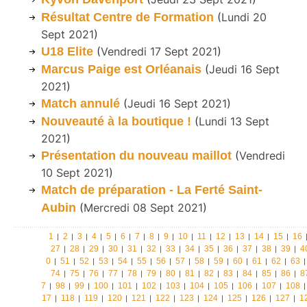
Résultat Centre de Formation
(
Lundi 20
Sept 2021
)
U18 Elite
(
Vendredi 17 Sept 2021
)
Marcus Paige est Orléanais
(
Jeudi 16 Sept
2021
)
Match annulé
(
Jeudi 16 Sept 2021
)
Nouveauté à la boutique !
(
Lundi 13 Sept
2021
)
Présentation du nouveau maillot
(
Vendredi
10 Sept 2021
)
Match de préparation - La Ferté Saint-
Aubin
(
Mercredi 08 Sept 2021
)
1
2
3
4
5
6
7
8
9
10
11
12
13
14
15
16
27
28
29
30
31
32
33
34
35
36
37
38
39
4
0
51
52
53
54
55
56
57
58
59
60
61
62
63
74
75
76
77
78
79
80
81
82
83
84
85
86
8
7
98
99
100
101
102
103
104
105
106
107
108
17
118
119
120
121
122
123
124
125
126
127
1