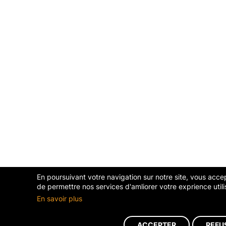
En poursuivant votre navigation sur notre site, vous accept
de permettre nos services d'amliorer votre exprience utili
En savoir plus
ACCEPTER
REFU