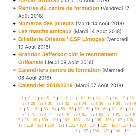
AVANT SAISON
(
Lundi 20 Août 2018
)
Rentrée du centre de formation
(
Vendredi 17
Août 2018
)
Numéros des joueurs
(
Mardi 14 Août 2018
)
Les matchs amicaux
(
Mardi 14 Août 2018
)
Billetterie Orléans / CSP Limoges
(
Vendredi
10 Août 2018
)
Brandon Jefferson clôt le recrutement
Orléanais
(
Jeudi 09 Août 2018
)
Calendriers centre de formation
(
Mercredi
08 Août 2018
)
Calendrier 2018/2019
(
Mardi 07 Août 2018
)
1
2
3
4
5
6
7
8
9
10
11
12
13
14
15
16
27
28
29
30
31
32
33
34
35
36
37
38
39
4
0
51
52
53
54
55
56
57
58
59
60
61
62
63
74
75
76
77
78
79
80
81
82
83
84
85
86
8
7
98
99
100
101
102
103
104
105
106
107
108
17
118
119
120
121
122
123
124
125
126
127
1
6
137
138
139
140
141