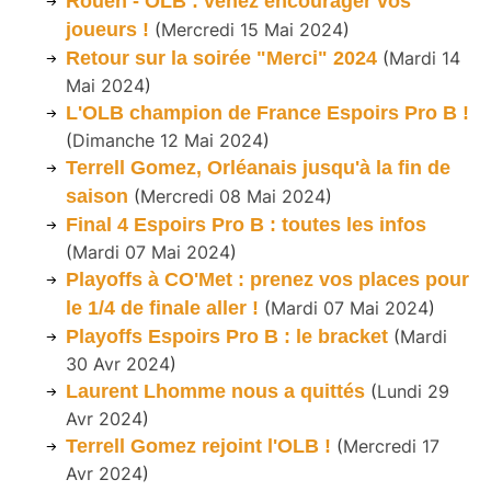
Rouen - OLB : venez encourager vos
joueurs !
(
Mercredi 15 Mai 2024
)
Retour sur la soirée "Merci" 2024
(
Mardi 14
Mai 2024
)
L'OLB champion de France Espoirs Pro B !
(
Dimanche 12 Mai 2024
)
Terrell Gomez, Orléanais jusqu'à la fin de
saison
(
Mercredi 08 Mai 2024
)
Final 4 Espoirs Pro B : toutes les infos
(
Mardi 07 Mai 2024
)
Playoffs à CO'Met : prenez vos places pour
le 1/4 de finale aller !
(
Mardi 07 Mai 2024
)
Playoffs Espoirs Pro B : le bracket
(
Mardi
30 Avr 2024
)
Laurent Lhomme nous a quittés
(
Lundi 29
Avr 2024
)
Terrell Gomez rejoint l'OLB !
(
Mercredi 17
Avr 2024
)