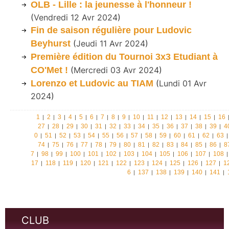
OLB - Lille : la jeunesse à l'honneur !
(
Vendredi 12 Avr 2024
)
Fin de saison régulière pour Ludovic
Beyhurst
(
Jeudi 11 Avr 2024
)
Première édition du Tournoi 3x3 Etudiant à
CO'Met !
(
Mercredi 03 Avr 2024
)
Lorenzo et Ludovic au TIAM
(
Lundi 01 Avr
2024
)
1
2
3
4
5
6
7
8
9
10
11
12
13
14
15
16
27
28
29
30
31
32
33
34
35
36
37
38
39
4
0
51
52
53
54
55
56
57
58
59
60
61
62
63
74
75
76
77
78
79
80
81
82
83
84
85
86
8
7
98
99
100
101
102
103
104
105
106
107
108
17
118
119
120
121
122
123
124
125
126
127
1
6
137
138
139
140
141
CLUB