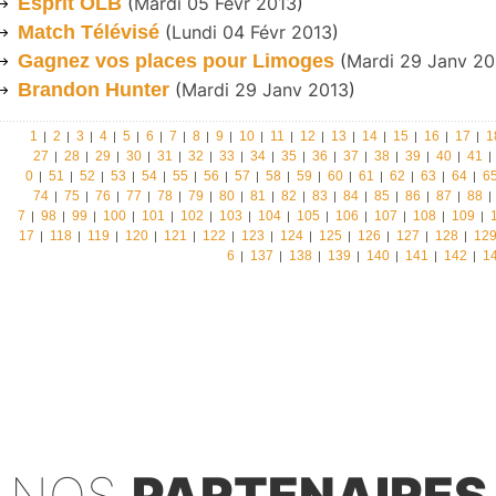
Esprit OLB
(
Mardi 05 Févr 2013
)
Match Télévisé
(
Lundi 04 Févr 2013
)
Gagnez vos places pour Limoges
(
Mardi 29 Janv 20
Brandon Hunter
(
Mardi 29 Janv 2013
)
1
2
3
4
5
6
7
8
9
10
11
12
13
14
15
16
17
1
27
28
29
30
31
32
33
34
35
36
37
38
39
40
41
0
51
52
53
54
55
56
57
58
59
60
61
62
63
64
6
74
75
76
77
78
79
80
81
82
83
84
85
86
87
88
7
98
99
100
101
102
103
104
105
106
107
108
109
17
118
119
120
121
122
123
124
125
126
127
128
12
6
137
138
139
140
141
142
1
NOS
PARTENAIRES