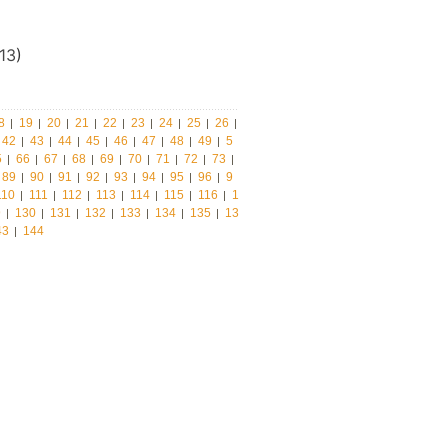
13
)
8
19
20
21
22
23
24
25
26
42
43
44
45
46
47
48
49
5
5
66
67
68
69
70
71
72
73
89
90
91
92
93
94
95
96
9
110
111
112
113
114
115
116
1
9
130
131
132
133
134
135
13
43
144