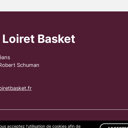
 Loiret Basket
éans
 Robert Schuman
iretbasket.fr
ous acceptez l'utilisation de cookies afin de
S LÉGALES
GESTION DES COOKIES