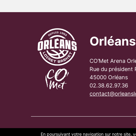
Orléans
CO’Met Arena Orl
Rue du président
45000 Orléans
02.38.62.97.36
contact@orleanslo
En poursuivant votre navigation sur notre site, v
PLAN DU SITE
FAQ
MENTION