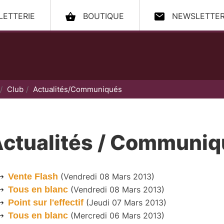
LLETTERIE
BOUTIQUE
NEWSLETTE
ccueil
Club
Actualités/Communiqués
ctualités / Communi
Vente Flash
(
Vendredi 08 Mars 2013
)
Tous en blanc
(
Vendredi 08 Mars 2013
)
Point sur l'effectif
(
Jeudi 07 Mars 2013
)
Tous en blanc
(
Mercredi 06 Mars 2013
)