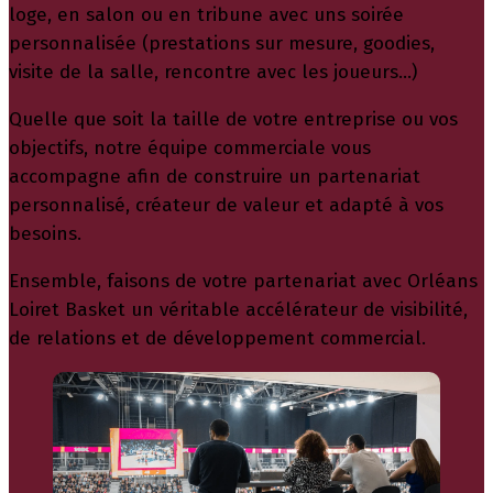
loge, en salon ou en tribune avec uns soirée
personnalisée (prestations sur mesure, goodies,
visite de la salle, rencontre avec les joueurs…)
Quelle que soit la taille de votre entreprise ou vos
objectifs, notre équipe commerciale vous
accompagne afin de construire un partenariat
personnalisé, créateur de valeur et adapté à vos
besoins.
Ensemble, faisons de votre partenariat avec Orléans
Loiret Basket un véritable accélérateur de visibilité,
de relations et de développement commercial.