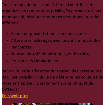
Tout au long de la saison, Orléans Loiret Basket
organise des rendez-vous privilégiés permettant aux
membres du réseau de se rencontrer dans un cadre
différent :
Soirée de présentation, soirée des vœux…
Afterworks, échanges avec le staff, analyse des
rencontres…
Tournoi de golf, de pétanque, de bowling
Rencontres thématiques
Sans oublier le très attendu Tournoi des Partenaires
3X3, une occasion unique de défendre les couleurs de
votre entreprise... directement sur le parquet de
CO'Met !
En savoir plus