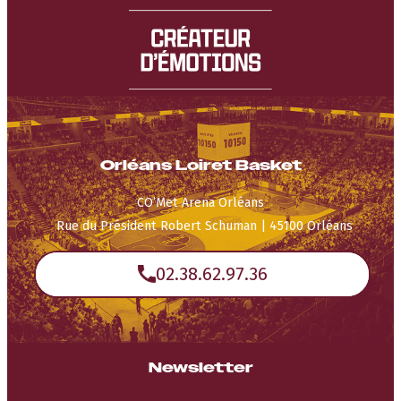
Orléans Loiret Basket
CO’Met Arena Orléans
Rue du Président Robert Schuman | 45100 Orléans
02.38.62.97.36
Newsletter