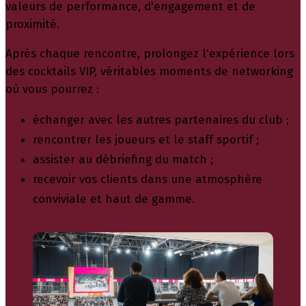
valeurs de performance, d'engagement et de
proximité.
Après chaque rencontre, prolongez l'expérience lors
des cocktails VIP, véritables moments de networking
où vous pourrez :
échanger avec les autres partenaires du club ;
rencontrer les joueurs et le staff sportif ;
assister au débriefing du match ;
recevoir vos clients dans une atmosphère
conviviale et haut de gamme.