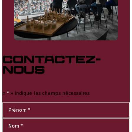
CONTACTEZ-
NOUS
«
*
» indique les champs nécessaires
Nom
*
Prénom