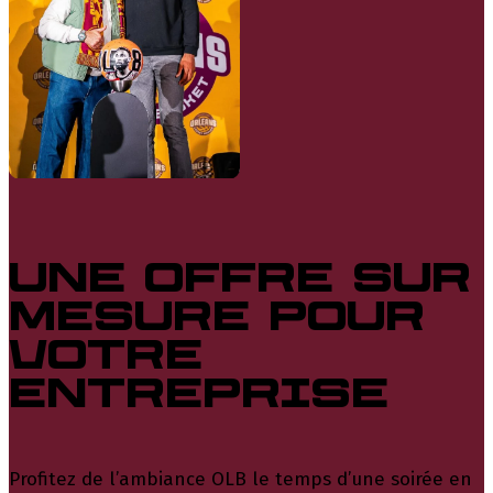
Une offre sur
mesure pour
votre
entreprise
Profitez de l’ambiance OLB le temps d’une soirée en