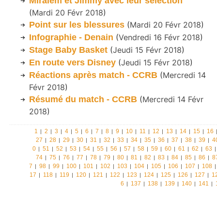
Miralem et Jimmy avec leur séléction
(
Mardi 20 Févr 2018
)
Point sur les blessures
(
Mardi 20 Févr 2018
)
Infographie - Denain
(
Vendredi 16 Févr 2018
)
Stage Baby Basket
(
Jeudi 15 Févr 2018
)
En route vers Disney
(
Jeudi 15 Févr 2018
)
Réactions après match - CCRB
(
Mercredi 14
Févr 2018
)
Résumé du match - CCRB
(
Mercredi 14 Févr
2018
)
1
2
3
4
5
6
7
8
9
10
11
12
13
14
15
16
27
28
29
30
31
32
33
34
35
36
37
38
39
4
0
51
52
53
54
55
56
57
58
59
60
61
62
63
74
75
76
77
78
79
80
81
82
83
84
85
86
8
7
98
99
100
101
102
103
104
105
106
107
108
17
118
119
120
121
122
123
124
125
126
127
1
6
137
138
139
140
141