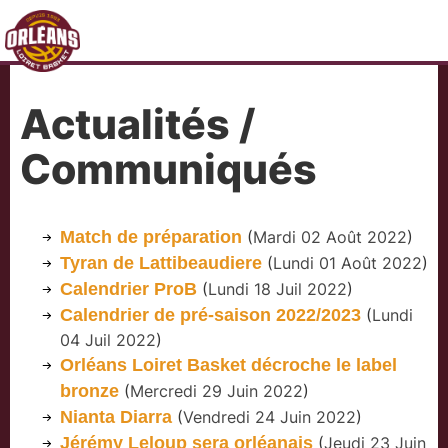
Actualités /
Communiqués
Match de préparation
(
Mardi 02 Août 2022
)
Tyran de Lattibeaudiere
(
Lundi 01 Août 2022
)
Calendrier ProB
(
Lundi 18 Juil 2022
)
Calendrier de pré-saison 2022/2023
(
Lundi
04 Juil 2022
)
Orléans Loiret Basket décroche le label
bronze
(
Mercredi 29 Juin 2022
)
Nianta Diarra
(
Vendredi 24 Juin 2022
)
Jérémy Leloup sera orléanais
(
Jeudi 23 Juin