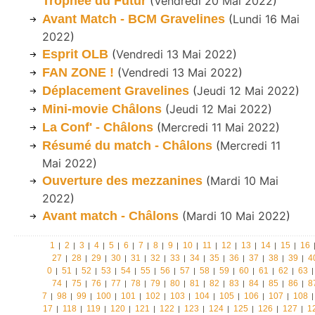
Trophée du Futur
(
Vendredi 20 Mai 2022
)
Avant Match - BCM Gravelines
(
Lundi 16 Mai
2022
)
Esprit OLB
(
Vendredi 13 Mai 2022
)
FAN ZONE !
(
Vendredi 13 Mai 2022
)
Déplacement Gravelines
(
Jeudi 12 Mai 2022
)
Mini-movie Châlons
(
Jeudi 12 Mai 2022
)
La Conf' - Châlons
(
Mercredi 11 Mai 2022
)
Résumé du match - Châlons
(
Mercredi 11
Mai 2022
)
Ouverture des mezzanines
(
Mardi 10 Mai
2022
)
Avant match - Châlons
(
Mardi 10 Mai 2022
)
1
2
3
4
5
6
7
8
9
10
11
12
13
14
15
16
27
28
29
30
31
32
33
34
35
36
37
38
39
4
0
51
52
53
54
55
56
57
58
59
60
61
62
63
74
75
76
77
78
79
80
81
82
83
84
85
86
8
7
98
99
100
101
102
103
104
105
106
107
108
17
118
119
120
121
122
123
124
125
126
127
1