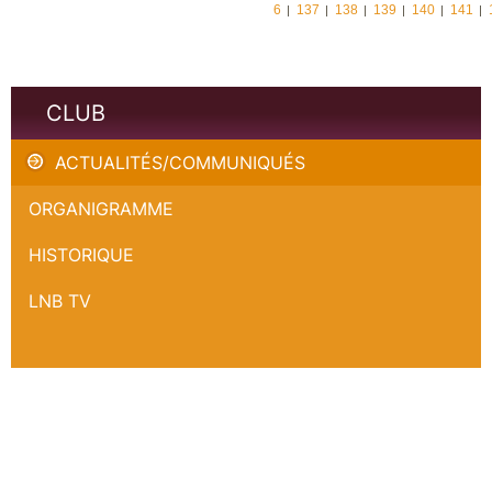
6
137
138
139
140
141
CLUB
ACTUALITÉS/COMMUNIQUÉS
ORGANIGRAMME
HISTORIQUE
LNB TV