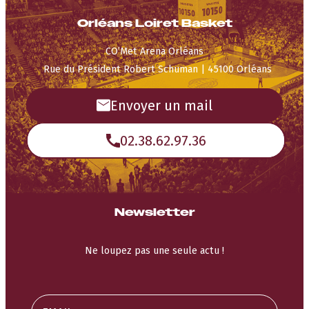
Orléans Loiret Basket
CO’Met Arena Orléans
Rue du Président Robert Schuman | 45100 Orléans
Envoyer un mail
02.38.62.97.36
Newsletter
Ne loupez pas une seule actu !