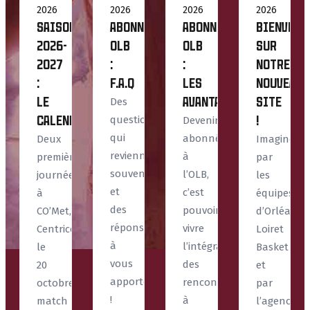
2026
2026
2026
2026
SAISON
Abonnement
ABONNEMENT
Bienvenu
2026-
OLB
OLB
sur
2027
:
:
notre
:
F.A.Q
les
nouveau
le
Des
avantages
site
questions
calendrier
Devenir
!
qui
abonné
Deux
Imaginé
reviennent
à
premières
par
souvent,
l’OLB,
journées
les
et
c’est
à
équipes
des
pouvoir
CO’Met,
d’Orléans
réponses
vivre
Centrico
Loiret
à
l’intégralité
le
Basket
vous
des
20
et
apporter
rencontres
octobre,
par
!
à
match
l’agence