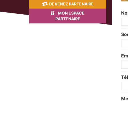
DEVENEZ PARTENAIRE
No
MON ESPACE
PARTENAIRE
Soc
Ema
Té
Me