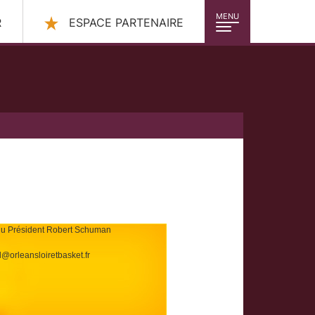
MENU
R
ESPACE PARTENAIRE
 du Président Robert Schuman
loiretbasket.fr