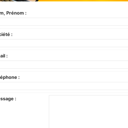
m, Prénom :
iété :
il :
léphone :
ssage :