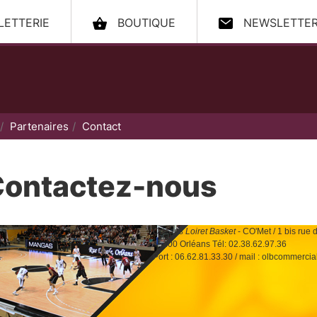
LLETTERIE
BOUTIQUE
NEWSLETTE
ccueil
Partenaires
Contact
ontactez-nous
rléans Loiret Basket
- CO'Met / 1 bis rue
5100 Orléans Tél: 02.38.62.97.36
rt : 06.62.81.33.30 / mail : olbcommercial@orleans