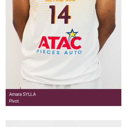
Amara
SYLLA
Pivot