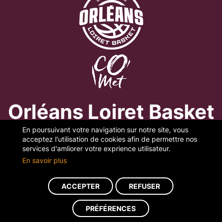
Orléans Loiret Basket
En poursuivant votre navigation sur notre site, vous
acceptez l'utilisation de cookies afin de permettre nos
CO’Met Arena Orléans
services d'amliorer votre exprience utilisateur.
Rue du président Robert Schuman
En savoir plus
45000 Orléans
02.38.62.97.36
ACCEPTER
REFUSER
contact@orleansloiretbasket.fr
PRÉFÉRENCES