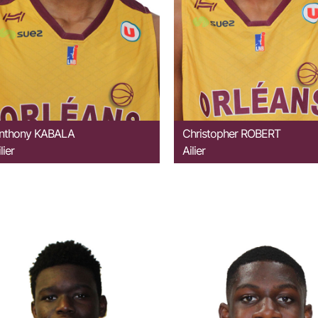
nthony
KABALA
Christopher
ROBERT
lier
Ailier