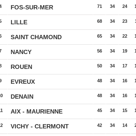
4
71
34
24
FOS-SUR-MER
5
68
34
23
LILLE
6
65
34
22
SAINT CHAMOND
7
56
34
19
NANCY
8
50
34
17
ROUEN
9
48
34
16
EVREUX
10
48
34
16
DENAIN
11
45
34
15
AIX - MAURIENNE
12
42
34
14
VICHY - CLERMONT