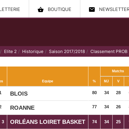
LLETTERIE
BOUTIQUE
NEWSLETTE
ccueil
Elite 2
Historique
Saison 2017/2018
Classement PROB
Matchs
os
Equipe
%
MJ
V
1
80
34
28
BLOIS
2
77
34
26
ROANNE
ORLÉANS LOIRET BASKET
3
74
34
25