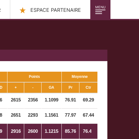
MENU
R
ESPACE PARTENAIRE
Points
Moyenne
D
+
-
GA
Pr
Ctr
6
2615
2356
1.1099
76.91
69.29
8
2651
2293
1.1561
77.97
67.44
9
2916
2600
1.1215
85.76
76.47