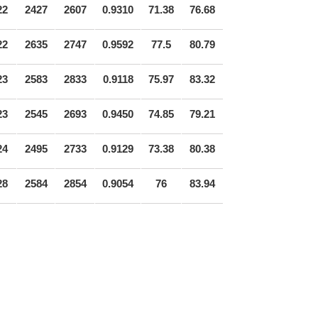
22
2427
2607
0.9310
71.38
76.68
22
2635
2747
0.9592
77.5
80.79
23
2583
2833
0.9118
75.97
83.32
23
2545
2693
0.9450
74.85
79.21
24
2495
2733
0.9129
73.38
80.38
28
2584
2854
0.9054
76
83.94