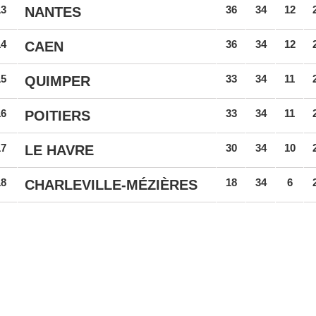
13
36
34
12
NANTES
14
36
34
12
CAEN
15
33
34
11
QUIMPER
16
33
34
11
POITIERS
17
30
34
10
LE HAVRE
18
18
34
6
CHARLEVILLE-MÉZIÈRES