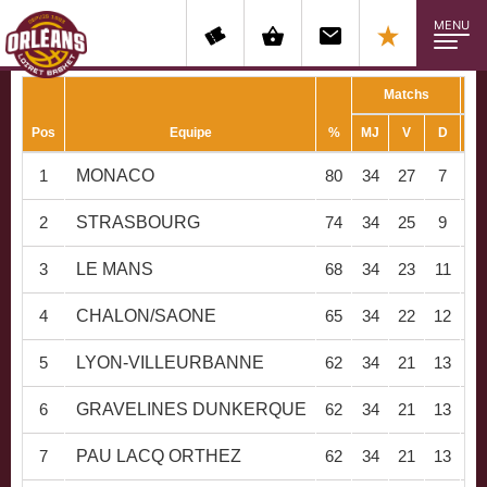
MENU
Matchs
Pos
Equipe
%
MJ
V
D
1
MONACO
80
34
27
7
27
2
STRASBOURG
74
34
25
9
26
3
LE MANS
68
34
23
11
26
4
CHALON/SAONE
65
34
22
12
29
5
LYON-VILLEURBANNE
62
34
21
13
25
6
GRAVELINES DUNKERQUE
62
34
21
13
25
7
PAU LACQ ORTHEZ
62
34
21
13
26