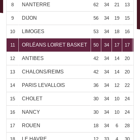
8
NANTERRE
62
34
21
13
27
9
DIJON
56
34
19
15
24
10
LIMOGES
53
34
18
16
25
11
ORLÉANS LOIRET BASKET
50
34
17
17
25
12
ANTIBES
42
34
14
20
25
13
CHALONS/REIMS
42
34
14
20
26
14
PARIS LEVALLOIS
36
34
12
22
24
15
CHOLET
30
34
10
24
25
16
NANCY
30
34
10
24
26
17
ROUEN
18
34
6
28
25
18
LE HAVRE
12
33
4
30
24