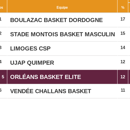
os
Equipe
%
1
17
BOULAZAC BASKET DORDOGNE
2
15
STADE MONTOIS BASKET MASCULIN
3
14
LIMOGES CSP
4
12
UJAP QUIMPER
ORLÉANS BASKET ELITE
5
12
6
11
VENDÉE CHALLANS BASKET