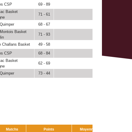
es CSP
69 - 89
zac Basket
71 - 61
gne
Quimper
68 - 67
Montois Basket
71 - 93
in
 Challans Basket
49 - 58
es CSP
68 - 84
zac Basket
62 - 69
gne
Quimper
73 - 44
Matchs
Points
Moyenne