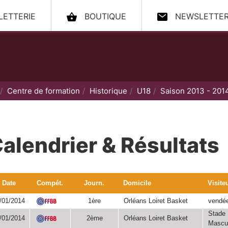
LLETTERIE
BOUTIQUE
NEWSLETTE
ccueil
Centre de formation
Historique
U18
Saison 2013 - 201
alendrier & Résultats
Date
Compét.
Journ.
Domicile
Visite
/01/2014
1ère
Orléans Loiret Basket
vendée
FFBB
Stade 
/01/2014
2ème
Orléans Loiret Basket
Mascul