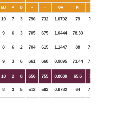
MJ
V
D
+
-
GA
Pr
Ctr
10
7
3
790
732
1.0792
79
73.2
9
6
3
705
675
1.0444
78.33
75
8
6
2
704
615
1.1447
88
76.88
9
3
6
661
668
0.9895
73.44
74.22
10
2
8
656
755
0.8689
65.6
75.5
8
3
5
512
583
0.8782
64
72.88