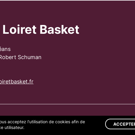
 Loiret Basket
éans
 Robert Schuman
iretbasket.fr
ous acceptez l'utilisation de cookies afin de
S LÉGALES
GESTION DES COOKIES
ACCEPTE
 utilisateur.