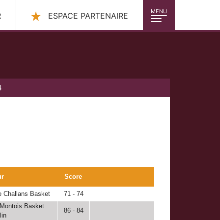
MENU
R
ESPACE PARTENAIRE
4
ur
Score
 Challans Basket
71 - 74
Montois Basket
86 - 84
in