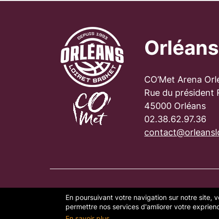
Orléans
CO’Met Arena Orl
Rue du président
45000 Orléans
02.38.62.97.36
contact@orleanslo
En poursuivant votre navigation sur notre site, v
PLAN DU SITE
FAQ
MENTION
permettre nos services d'amliorer votre exprience
En savoir plus