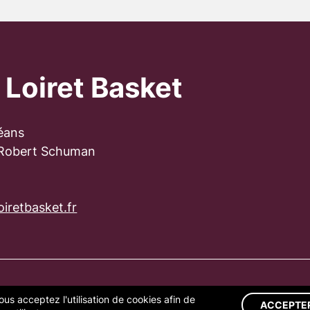
 Loiret Basket
éans
 Robert Schuman
iretbasket.fr
ous acceptez l'utilisation de cookies afin de
S LÉGALES
GESTION DES COOKIES
ACCEPTE