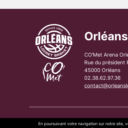
Orléans
CO’Met Arena Orl
Rue du président
45000 Orléans
02.38.62.97.36
contact@orleanslo
En poursuivant votre navigation sur notre site, v
PLAN DU SITE
FAQ
MENTION