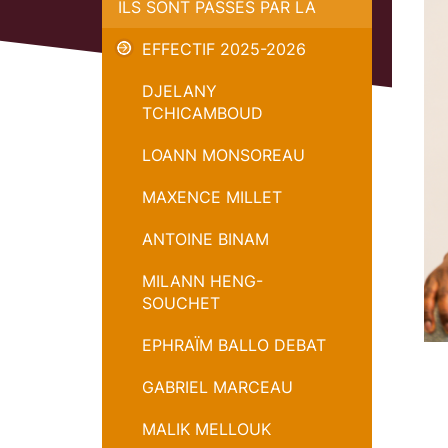
ILS SONT PASSÉS PAR LÀ
EFFECTIF 2025-2026
DJELANY
TCHICAMBOUD
LOANN MONSOREAU
MAXENCE MILLET
ANTOINE BINAM
MILANN HENG-
SOUCHET
EPHRAÏM BALLO DEBAT
GABRIEL MARCEAU
MALIK MELLOUK