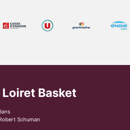
 Loiret Basket
éans
 Robert Schuman