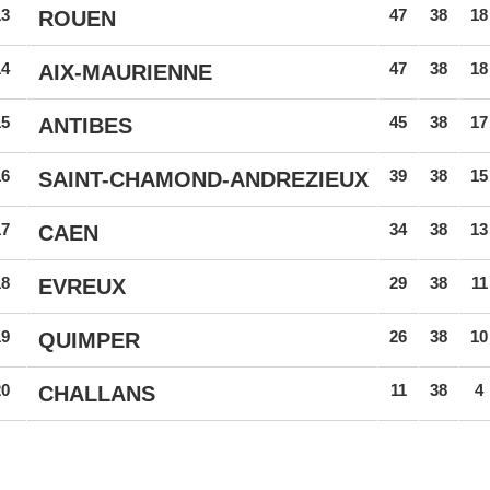
13
47
38
18
ROUEN
14
47
38
18
AIX-MAURIENNE
15
45
38
17
ANTIBES
16
39
38
15
SAINT-CHAMOND-ANDREZIEUX
17
34
38
13
CAEN
18
29
38
11
EVREUX
19
26
38
10
QUIMPER
20
11
38
4
CHALLANS