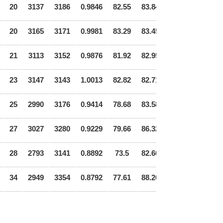
20
3137
3186
0.9846
82.55
83.84
20
3165
3171
0.9981
83.29
83.45
21
3113
3152
0.9876
81.92
82.95
23
3147
3143
1.0013
82.82
82.71
25
2990
3176
0.9414
78.68
83.58
27
3027
3280
0.9229
79.66
86.32
28
2793
3141
0.8892
73.5
82.66
34
2949
3354
0.8792
77.61
88.26