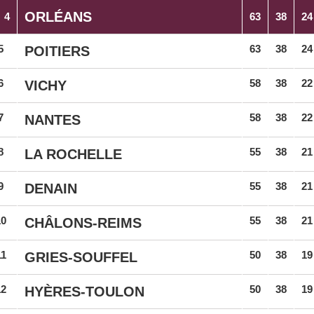
ORLÉANS
4
63
38
24
5
63
38
24
POITIERS
6
58
38
22
VICHY
7
58
38
22
NANTES
8
55
38
21
LA ROCHELLE
9
55
38
21
DENAIN
10
55
38
21
CHÂLONS-REIMS
11
50
38
19
GRIES-SOUFFEL
12
50
38
19
HYÈRES-TOULON