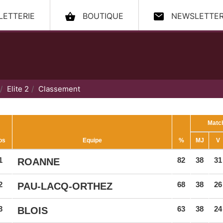
LLETTERIE
BOUTIQUE
NEWSLETTE
ccueil
Elite 2
Classement
Matc
os
Equipe
%
MJ
V
1
82
38
31
ROANNE
2
68
38
26
PAU-LACQ-ORTHEZ
3
63
38
24
BLOIS