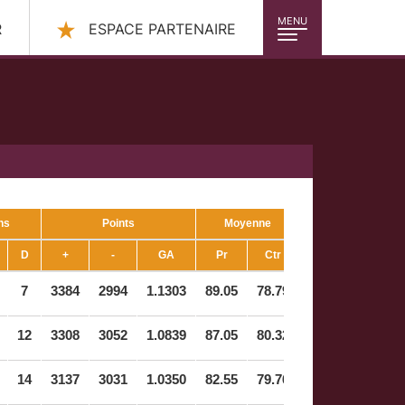
MENU
R
ESPACE PARTENAIRE
hs
Points
Moyenne
D
+
-
GA
Pr
Ctr
7
3384
2994
1.1303
89.05
78.79
12
3308
3052
1.0839
87.05
80.32
14
3137
3031
1.0350
82.55
79.76