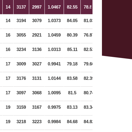
14
3137
2997
1.0467
82.55
78.87
14
3194
3079
1.0373
84.05
81.03
16
3055
2921
1.0459
80.39
76.87
16
3234
3136
1.0313
85.11
82.53
17
3009
3027
0.9941
79.18
79.66
17
3176
3131
1.0144
83.58
82.39
17
3097
3068
1.0095
81.5
80.74
19
3159
3167
0.9975
83.13
83.34
19
3218
3223
0.9984
84.68
84.82