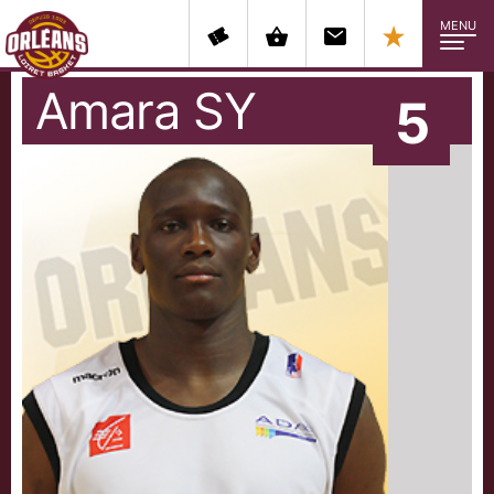
MENU
Amara
SY
5