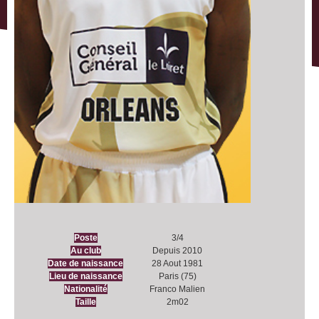
Poste
3/4
Au club
Depuis 2010
Date de naissance
28 Aout 1981
Lieu de naissance
Paris (75)
Nationalité
Franco Malien
Taille
2m02