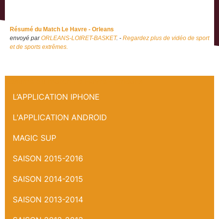
Résumé du Match Le Havre - Orleans
envoyé par
ORLEANS-LOIRET-BASKET
. -
Regardez plus de vidéo de sport
et de sports extrêmes.
Résumé du match Le Havre - Orléans
L’APPLICATION IPHONE
L'APPLICATION ANDROID
MAGIC SUP
SAISON 2015-2016
SAISON 2014-2015
SAISON 2013-2014