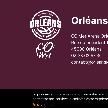
Orléans
CO’Met Arena Orl
Rue du président
45000 Orléans
02.38.62.97.36
contact@orleanslo
En poursuivant votre navigation sur notre site, v
PLAN DU SITE
FAQ
MENTION
permettre nos services d'amliorer votre exprience
En savoir plus