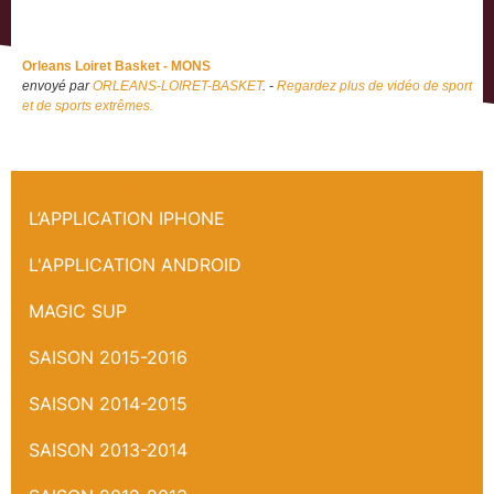
Orleans Loiret Basket - MONS
envoyé par
ORLEANS-LOIRET-BASKET
. -
Regardez plus de vidéo de sport
et de sports extrêmes.
Résumé du match Orleans - Mons
L’APPLICATION IPHONE
L'APPLICATION ANDROID
MAGIC SUP
SAISON 2015-2016
SAISON 2014-2015
SAISON 2013-2014