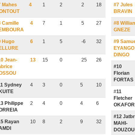
7 Mahes
4
1
2
2
18
#7 Jules
ONTOUT
BRAVIN
 Camille
4
7
1
5
27
#8 Willia
EMBOURA
GNEZE
9 Hugo
6
1
5
-6
32
#9 Samue
ELLURE
EYANGO
DINGO
10 Jean-
13
15
0
25
26
abrice
#10
OSSOU
Florian
FORTAS
11 Sydney
4
3
0
5
10
KUITE
#
11
Fletcher
3 Philippe
2
4
0
4
6
OKAFOR
ORREIA
#12 Jatbri
15 Rayan
10
8
2
9
32
MAHI-
AMDI
DOUZOU