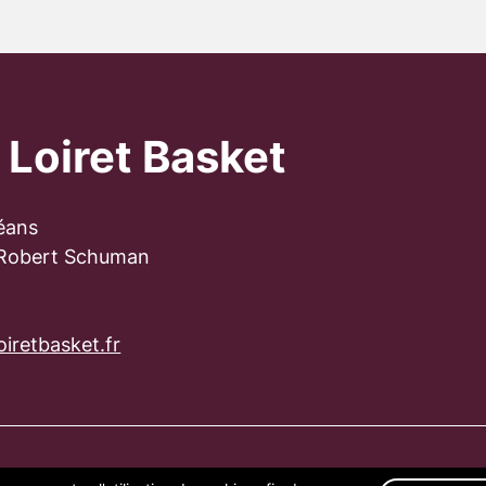
 Loiret Basket
éans
 Robert Schuman
iretbasket.fr