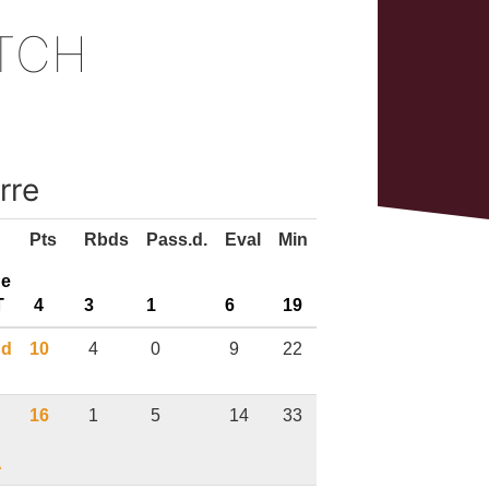
ATCH
rre
Pts
Rbds
Pass.d.
Eval
Min
ne
T
4
3
1
6
19
nd
10
4
0
9
22
16
1
5
14
33
A