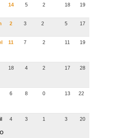
14
5
2
18
19
m
2
3
2
5
17
l
11
7
2
11
19
18
4
2
17
28
6
8
0
13
22
l
4
3
1
3
20
O