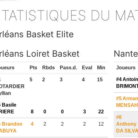
s
STATISTIQUES DU M
rléans Basket Elite
rléans Loiret Basket
Nante
oueurs
Pts
Rbds
Pass.d.
Eval
Min
Joueurs
#4 Antoi
4
5
2
3
4
15
BRIMON
OTARDIER
llian
#5 Arma
 Basile
MENSAH
RIERE
8
0
0
3
22
#6
6 Brandon
4
2
2
2
12
Anthony
ABUYA
DA SILV