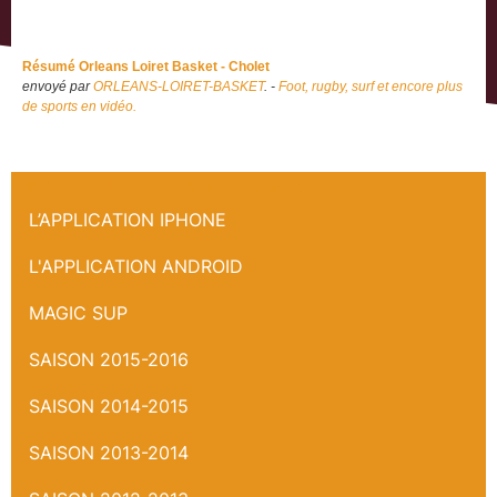
Résumé Orleans Loiret Basket - Cholet
envoyé par
ORLEANS-LOIRET-BASKET
. -
Foot, rugby, surf et encore plus
de sports en vidéo.
Résumé du Match Cholet - Orleans
L’APPLICATION IPHONE
L'APPLICATION ANDROID
MAGIC SUP
SAISON 2015-2016
SAISON 2014-2015
SAISON 2013-2014