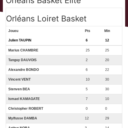
Orléans Basket Elite
Orléans Loiret Basket
Joueu
Pts
Min
Julien TAUPIN
6
12
Marius CHAMBRE
25
25
Tanguy DAUVOIS
2
20
Alexandre BONDO
6
22
Vincent VENT
10
30
Stenven BEA
5
30
Ismael KAMAGATE
7
10
Christopher ROBERT
0
0
Mylfusse DAMBA
12
29