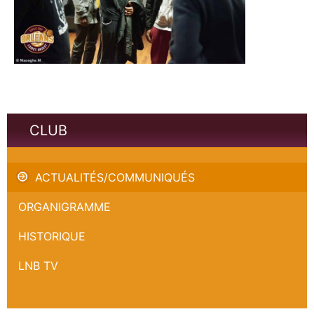
CLUB
Rencontre des jeunes du centre avec Samuel Nadeau !
ACTUALITÉS/COMMUNIQUÉS
ORGANIGRAMME
HISTORIQUE
LNB TV