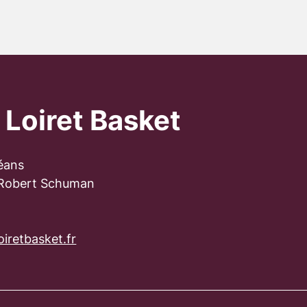
 Loiret Basket
éans
 Robert Schuman
iretbasket.fr