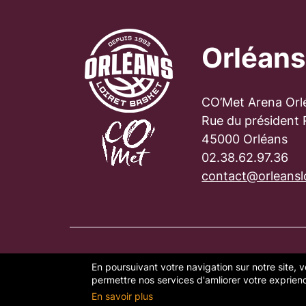
Orléans
CO’Met Arena Orl
Rue du président
45000 Orléans
02.38.62.97.36
contact@orleanslo
En poursuivant votre navigation sur notre site, v
PLAN DU SITE
FAQ
MENTION
permettre nos services d'amliorer votre exprience
En savoir plus