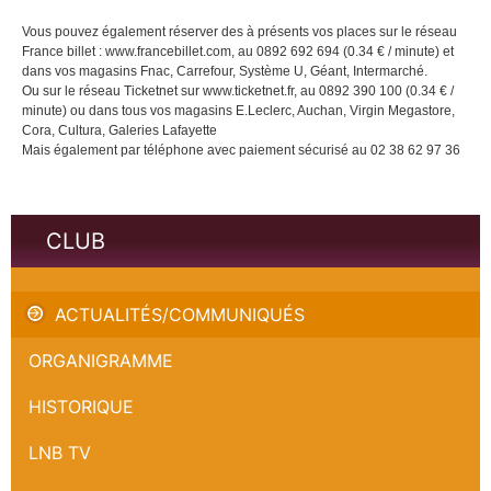
Vous pouvez également réserver des à présents vos places sur le réseau
France billet : www.francebillet.com, au 0892 692 694 (0.34 € / minute) et
dans vos magasins Fnac, Carrefour, Système U, Géant, Intermarché.
Ou sur le réseau Ticketnet sur www.ticketnet.fr, au 0892 390 100 (0.34 € /
minute) ou dans tous vos magasins E.Leclerc, Auchan, Virgin Megastore,
Cora, Cultura, Galeries Lafayette
Mais également par téléphone avec paiement sécurisé au 02 38 62 97 36
CLUB
Permanences Billetterie - Poitiers
ACTUALITÉS/COMMUNIQUÉS
ORGANIGRAMME
HISTORIQUE
LNB TV