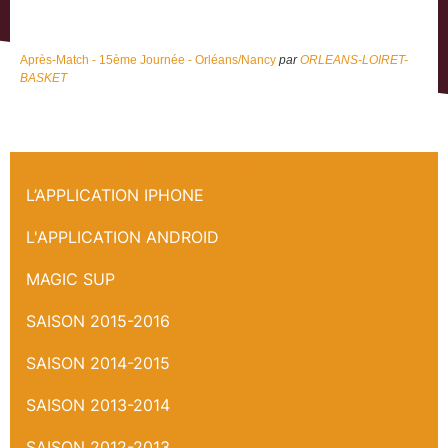
Après-Match - 15ème Journée - Orléans/Nancy
par
ORLEANS-LOIRET-
BASKET
Après match - Nancy - Coté Nancy
L’APPLICATION IPHONE
L'APPLICATION ANDROID
MAGIC SUP
SAISON 2015-2016
SAISON 2014-2015
SAISON 2013-2014
SAISON 2012-2013