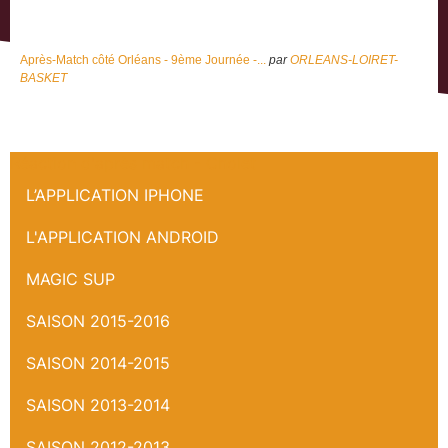
Après-Match côté Orléans - 9ème Journée -...
par
ORLEANS-LOIRET-
BASKET
Réaction d'après match - Cholet
L’APPLICATION IPHONE
L'APPLICATION ANDROID
MAGIC SUP
SAISON 2015-2016
SAISON 2014-2015
SAISON 2013-2014
SAISON 2012-2013