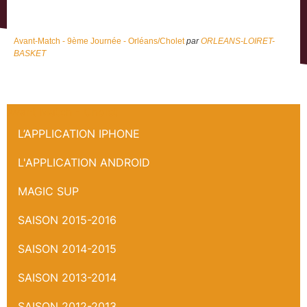
Avant-Match - 9ème Journée - Orléans/Cholet
par
ORLEANS-LOIRET-
BASKET
Avant Match - Cholet
L’APPLICATION IPHONE
L'APPLICATION ANDROID
MAGIC SUP
SAISON 2015-2016
SAISON 2014-2015
SAISON 2013-2014
SAISON 2012-2013