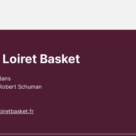
 Loiret Basket
éans
 Robert Schuman
iretbasket.fr