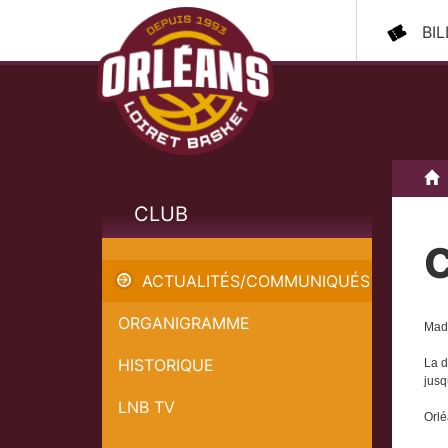
BI
A
CLUB
Communiqué de Presse
ACTUALITÉS/COMMUNIQUÉS
ORGANIGRAMME
Mad
HISTORIQUE
La d
jusq
LNB TV
Orlé