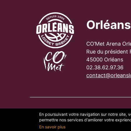
Orléans
CO’Met Arena Orl
Rue du président
45000 Orléans
02.38.62.97.36
contact@orleanslo
En poursuivant votre navigation sur notre site, v
PLAN DU SITE
FAQ
MENTION
permettre nos services d'amliorer votre exprience
En savoir plus