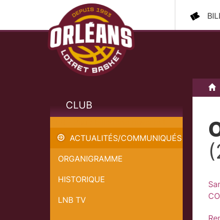
BI
A
CLUB
O
OLB - Pau : billetterie ouverte !
ACTUALITÉS/COMMUNIQUÉS
(
ORGANIGRAMME
HISTORIQUE
Sam
CO
LNB TV
Ren