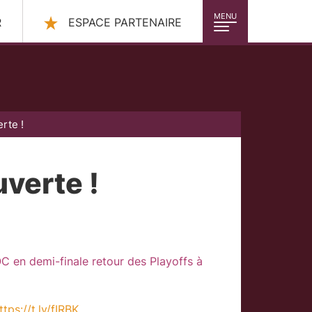
MENU
R
ESPACE PARTENAIRE
erte !
uverte !
 en demi-finale retour des Playoffs à
ttps://t.ly/fIRBK