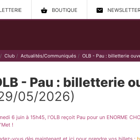
LLETTERIE
BOUTIQUE
NEWSLETTE
ccueil
Club
Actualités/Communiqués
OLB - Pau : billetterie ouv
LB - Pau : billetterie o
29/05/2026)
edi 6 juin à 15h45, l'OLB reçoit Pau pour un ENORME CHOC
'Met !
dez-vous dès maintenant et ici pour prendre vos billets :
h