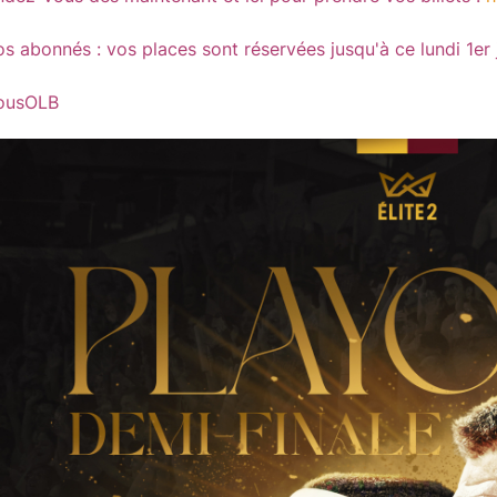
os abonnés : vos places sont réservées jusqu'à ce lundi 1er 
ousOLB