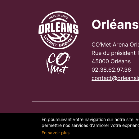
Orléans
CO’Met Arena Orl
Rue du président
45000 Orléans
02.38.62.97.36
contact@orleanslo
En poursuivant votre navigation sur notre site, v
PLAN DU SITE
FAQ
MENTION
permettre nos services d'amliorer votre exprience
En savoir plus