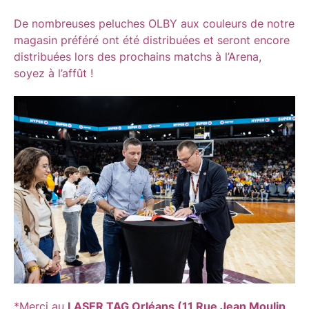
De nombreuses peluches OLBY aux couleurs de notre
magasin préféré ont été distribuées et seront encore
distribuées lors des prochains matchs à l’Arena,
soyez à l’affût !
*Merci au
LASER TAG Orléans (
11 Rue Jean Moulin,