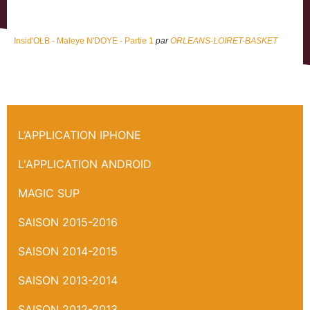
Insid'OLB - Maleye N'DOYE - Partie 1
par
ORLEANS-LOIRET-BASKET
Insid'OLB Maleye NDOYE 1ère Partie
L’APPLICATION IPHONE
L'APPLICATION ANDROID
MAGIC SUP
SAISON 2015-2016
SAISON 2014-2015
SAISON 2013-2014
SAISON 2012-2013