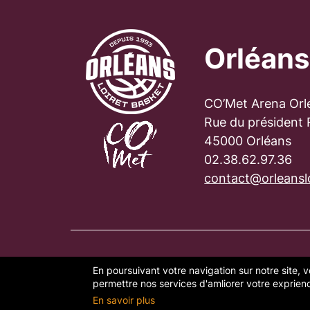
Orléans
CO’Met Arena Orl
Rue du président
45000 Orléans
02.38.62.97.36
contact@orleanslo
En poursuivant votre navigation sur notre site, v
PLAN DU SITE
FAQ
MENTION
permettre nos services d'amliorer votre exprience
En savoir plus