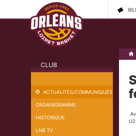
BI
A
CLUB
S
Saison 2022-2023 - Le centre de
formation
f
ACTUALITÉS/COMMUNIQUÉS
ORGANIGRAMME
Ava
HISTORIQUE
U21
LNB TV