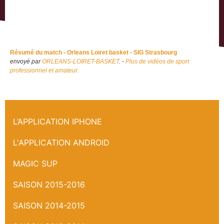
Résumé du match - Orleans Loiret basket - SIG Strasbourg
envoyé par
ORLEANS-LOIRET-BASKET
. -
Plus de vidéos de sport
professionnel et amateur.
Résumé de Match - Orleans Loiret basket
L’APPLICATION IPHONE
L'APPLICATION ANDROID
MAGIC SUP
SAISON 2015-2016
SAISON 2014-2015