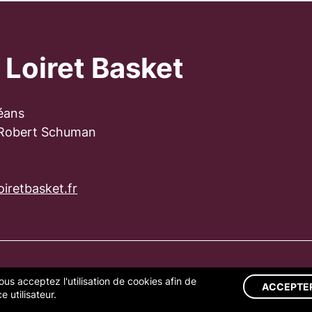
 Loiret Basket
éans
 Robert Schuman
iretbasket.fr
ous acceptez l'utilisation de cookies afin de
S LÉGALES
GESTION DES COOKIES
ACCEPTE
 utilisateur.