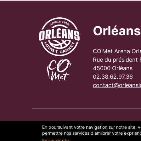
Orléans
CO’Met Arena Orl
Rue du président
45000 Orléans
02.38.62.97.36
contact@orleanslo
En poursuivant votre navigation sur notre site, v
PLAN DU SITE
FAQ
MENTION
permettre nos services d'amliorer votre exprience
En savoir plus