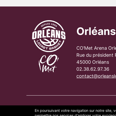
Orléans
CO’Met Arena Orl
Rue du président
45000 Orléans
02.38.62.97.36
contact@orleanslo
En poursuivant votre navigation sur notre site, v
PLAN DU SITE
FAQ
MENTION
permettre nos services d'amliorer votre exprience