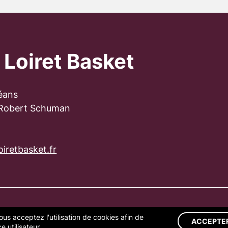
 Loiret Basket
éans
 Robert Schuman
iretbasket.fr
ous acceptez l'utilisation de cookies afin de
S LÉGALES
GESTION DES COOKIES
ACCEPTE
 utilisateur.