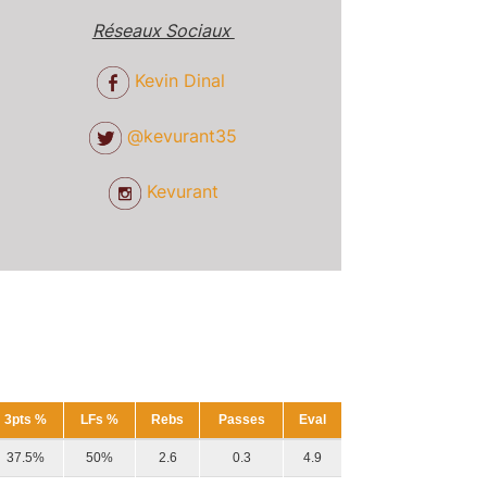
Réseaux Sociaux
Kevin Dinal
@kevurant35
Kevurant
3pts %
LFs %
Rebs
Passes
Eval
37.5%
50%
2.6
0.3
4.9