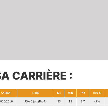
SA CARRIÈRE :
Saison
Club
MJ
Min
Pts
Tirs %
2015/2016
JDA Dijon (ProA)
33
13
3.7
47%