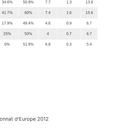
34.6%
50.9%
7.7
1.3
13.8
41.7%
60%
7.4
1.6
15.6
17.9%
49.4%
4.6
0.9
6.7
25%
50%
4
0.7
6.7
0%
51.9%
6.8
0.3
5.4
pionnat d'Europe 2012