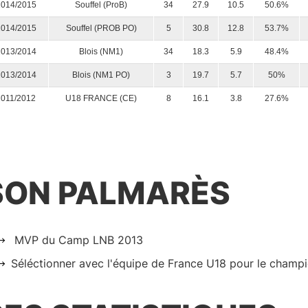
2014/2015
Souffel (ProB)
34
27.9
10.5
50.6%
2014/2015
Souffel (PROB PO)
5
30.8
12.8
53.7%
2013/2014
Blois (NM1)
34
18.3
5.9
48.4%
2013/2014
Blois (NM1 PO)
3
19.7
5.7
50%
2011/2012
U18 FRANCE (CE)
8
16.1
3.8
27.6%
SON PALMARÈS
MVP du Camp LNB 2013
Séléctionner avec l'équipe de France U18 pour le cham