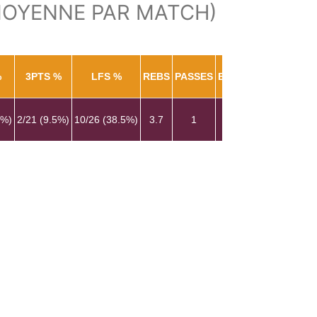
MOYENNE PAR MATCH)
%
3PTS %
LFS %
REBS
PASSES
EVAL
7%)
2/21 (9.5%)
10/26 (38.5%)
3.7
1
5.2