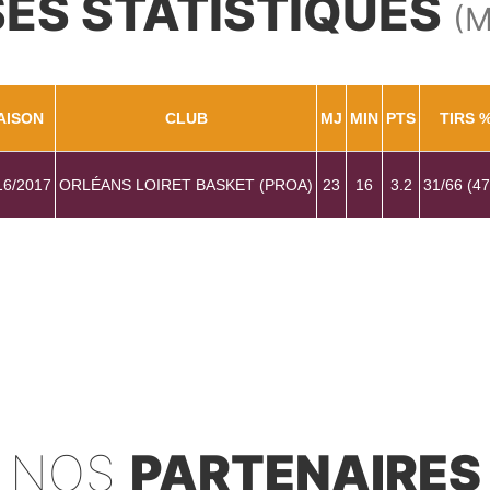
SES STATISTIQUES
(
AISON
CLUB
MJ
MIN
PTS
TIRS 
16/2017
ORLÉANS LOIRET BASKET (PROA)
23
16
3.2
31/66 (4
NOS
PARTENAIRES