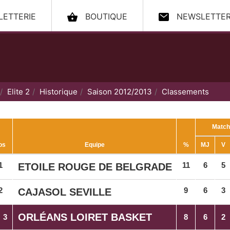
LLETTERIE
BOUTIQUE
NEWSLETTE
ccueil
Elite 2
Historique
Saison 2012/2013
Classements
Match
os
Equipe
%
MJ
V
1
11
6
5
ETOILE ROUGE DE BELGRADE
2
9
6
3
CAJASOL SEVILLE
ORLÉANS LOIRET BASKET
3
8
6
2