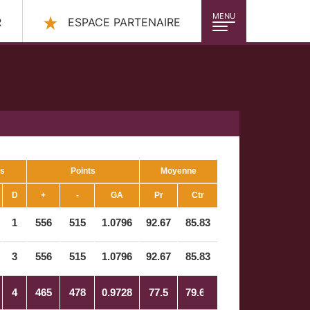
MENU
R
ESPACE PARTENAIRE
s
Points
Moyenne
D
+
-
GA
Pr
Ctr
1
556
515
1.0796
92.67
85.83
3
556
515
1.0796
92.67
85.83
4
465
478
0.9728
77.5
79.67