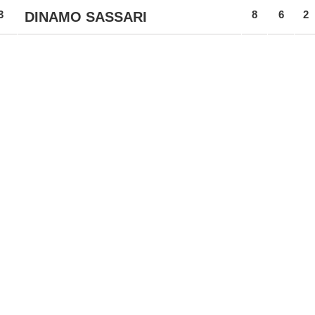
3
8
6
2
DINAMO SASSARI