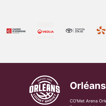
Orléans
CO’Met Arena Orl