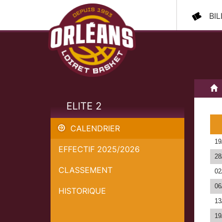
BI
A
ELITE 2
CALENDRIER
19
EFFECTIF 2025/2026
28
CLASSEMENT
02
06
HISTORIQUE
13
19