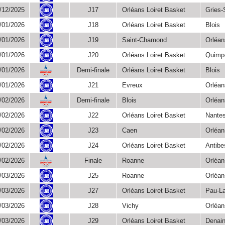
Championnat
/12/2025
J17
Orléans Loiret Basket
Gries-
Championnat
/01/2026
J18
Orléans Loiret Basket
Blois
Championnat
/01/2026
J19
Saint-Chamond
Orléan
Championnat
/01/2026
J20
Orléans Loiret Basket
Quimp
Championnat
/01/2026
Demi-finale
Orléans Loiret Basket
Blois
Leaders
/01/2026
J21
Evreux
Orléan
Cup
Championnat
/02/2026
Demi-finale
Blois
Orléan
Leaders
/02/2026
J22
Orléans Loiret Basket
Nante
Cup
Championnat
/02/2026
J23
Caen
Orléan
Championnat
/02/2026
J24
Orléans Loiret Basket
Antibe
Championnat
/02/2026
Finale
Roanne
Orléan
Leaders
/03/2026
J25
Roanne
Orléan
Cup
Championnat
/03/2026
J27
Orléans Loiret Basket
Pau-L
Championnat
/03/2026
J28
Vichy
Orléan
Championnat
/03/2026
J29
Orléans Loiret Basket
Denai