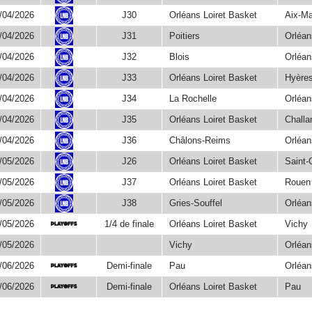
Championnat
/04/2026
J30
Orléans Loiret Basket
Aix-Ma
Championnat
/04/2026
J31
Poitiers
Orléan
Championnat
/04/2026
J32
Blois
Orléan
Championnat
/04/2026
J33
Orléans Loiret Basket
Hyères
Championnat
/04/2026
J34
La Rochelle
Orléan
Championnat
/04/2026
J35
Orléans Loiret Basket
Challa
Championnat
/04/2026
J36
Châlons-Reims
Orléan
Championnat
/05/2026
J26
Orléans Loiret Basket
Saint
Championnat
/05/2026
J37
Orléans Loiret Basket
Rouen
Championnat
/05/2026
J38
Gries-Souffel
Orléan
Championnat
/05/2026
1/4 de finale
Orléans Loiret Basket
Vichy
Playoffs
/05/2026
Vichy
Orléan
/06/2026
Demi-finale
Pau
Orléan
Playoffs
/06/2026
Demi-finale
Orléans Loiret Basket
Pau
Playoffs