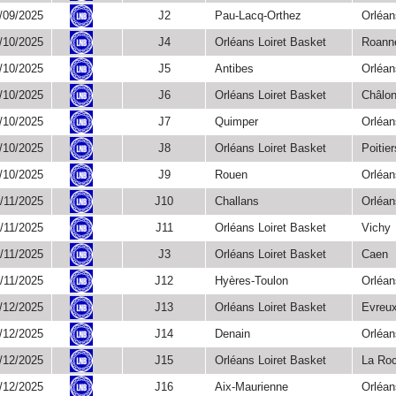
Championnat
/09/2025
J2
Pau-Lacq-Orthez
Orléan
Championnat
/10/2025
J4
Orléans Loiret Basket
Roann
Championnat
/10/2025
J5
Antibes
Orléan
Championnat
/10/2025
J6
Orléans Loiret Basket
Châlo
Championnat
/10/2025
J7
Quimper
Orléan
Championnat
/10/2025
J8
Orléans Loiret Basket
Poitier
Championnat
/10/2025
J9
Rouen
Orléan
Championnat
/11/2025
J10
Challans
Orléan
Championnat
/11/2025
J11
Orléans Loiret Basket
Vichy
Championnat
/11/2025
J3
Orléans Loiret Basket
Caen
Championnat
/11/2025
J12
Hyères-Toulon
Orléan
Championnat
/12/2025
J13
Orléans Loiret Basket
Evreu
Championnat
/12/2025
J14
Denain
Orléan
Championnat
/12/2025
J15
Orléans Loiret Basket
La Roc
Championnat
/12/2025
J16
Aix-Maurienne
Orléan