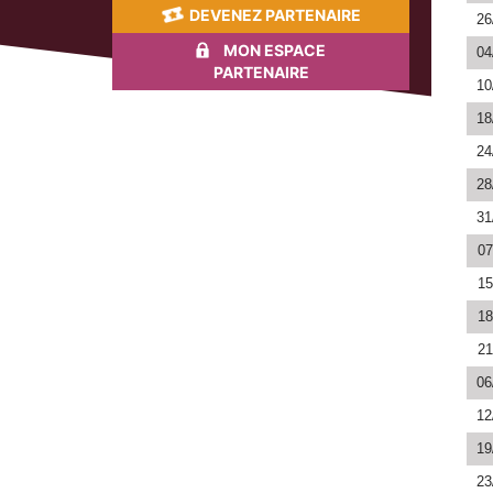
DEVENEZ PARTENAIRE
26
MON ESPACE
04
PARTENAIRE
10
18
24
28
31
07
15
18
21
06
12
19
23