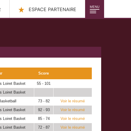
MENU
R
ESPACE PARTENAIRE
ur
Score
s Loiret Basket
55 - 101
s Loiret Basket
Basketball
73 - 82
Voir le résumé
s Loiret Basket
92 - 93
Voir le résumé
s Loiret Basket
85 - 74
Voir le résumé
s Loiret Basket
72 - 87
Voir le résumé