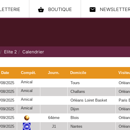
LLETTERIE
BOUTIQUE
NEWSLETTE
ccueil
Elite 2
Calendrier
Date
Compét.
Journ.
Domicile
Visite
Amical
/08/2025
Tours
Orléan
Amical
/08/2025
Challans
Orléan
Amical
/09/2025
Orléans Loiret Basket
Paris 
Amical
/09/2025
Dijon
Orléan
/09/2025
64ème
Blois
Orléan
Coupe de
/09/2025
J1
Nantes
Orléan
France