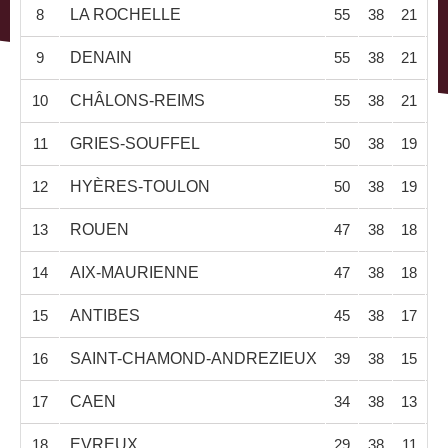
8
LA ROCHELLE
55
38
21
1
9
DENAIN
55
38
21
1
10
CHÂLONS-REIMS
55
38
21
1
11
GRIES-SOUFFEL
50
38
19
1
12
HYÈRES-TOULON
50
38
19
1
13
ROUEN
47
38
18
2
14
AIX-MAURIENNE
47
38
18
2
15
ANTIBES
45
38
17
2
16
SAINT-CHAMOND-ANDREZIEUX
39
38
15
2
17
CAEN
34
38
13
2
18
EVREUX
29
38
11
2