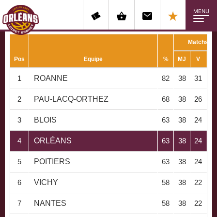
MENU
Matchs
Pos
Equipe
%
MJ
V
D
1
ROANNE
82
38
31
7
2
PAU-LACQ-ORTHEZ
68
38
26
1
3
BLOIS
63
38
24
1
4
ORLÉANS
63
38
24
1
5
POITIERS
63
38
24
1
6
VICHY
58
38
22
1
7
NANTES
58
38
22
1