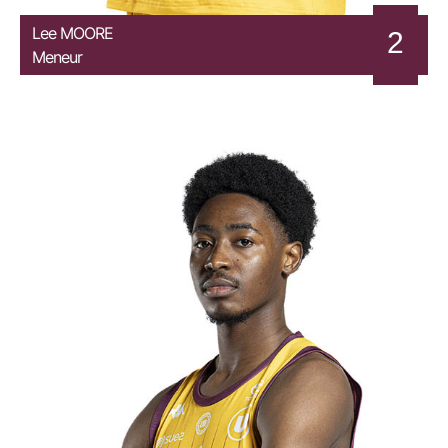
Lee
MOORE
2
Meneur