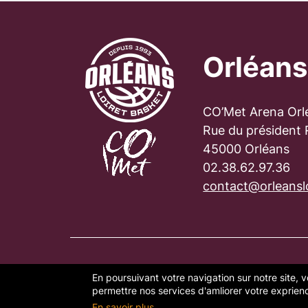
Orléans
CO’Met Arena Orl
Rue du président
45000 Orléans
02.38.62.97.36
contact@orleanslo
En poursuivant votre navigation sur notre site, v
PLAN DU SITE
FAQ
MENTION
permettre nos services d'amliorer votre exprience
En savoir plus