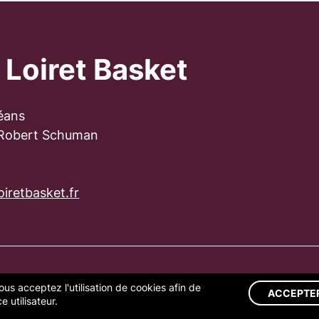
 Loiret Basket
éans
 Robert Schuman
iretbasket.fr
ous acceptez l'utilisation de cookies afin de
S LÉGALES
GESTION DES COOKIES
ACCEPTE
 utilisateur.