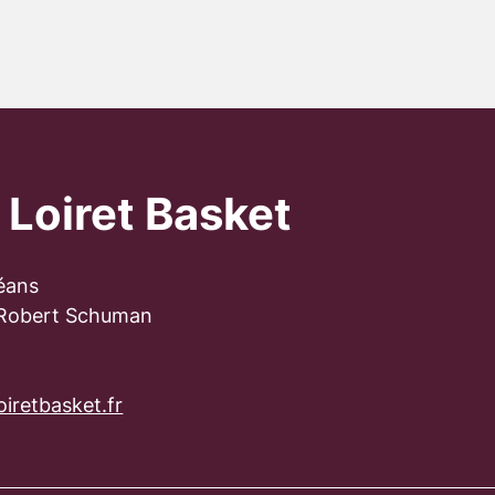
 Loiret Basket
éans
 Robert Schuman
iretbasket.fr