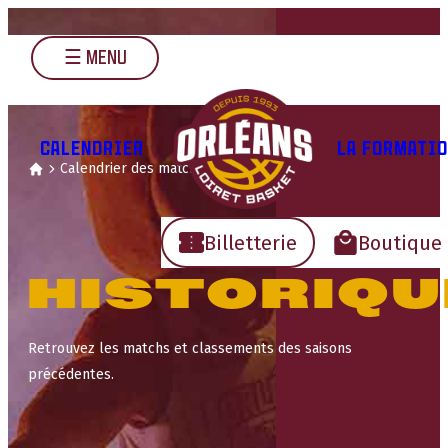
☰ Menu
CALENDRIER
LA FORMATI
Calendrier des matchs
Historique
Accueil
Billetterie
Boutique
HISTORIQU
Retrouvez les matchs et classements des saisons
précédentes.