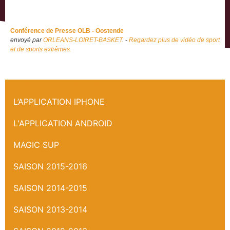
Conférence de Presse OLB - Oostende
envoyé par
ORLEANS-LOIRET-BASKET
. -
Regardez plus de vidéo de sport
et de sports extrêmes.
Conférence de presse Oostende
L’APPLICATION IPHONE
L'APPLICATION ANDROID
MAGIC SUP
SAISON 2015-2016
SAISON 2014-2015
SAISON 2013-2014