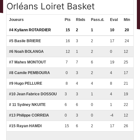
Orléans Loiret Basket
Joueurs
Pts
Rbds
Pass.d.
Eval
Min
#4 Kyliann ROTARDIER
15
2
1
10
20
#5 Basile BRIERE
16
3
2
17
24
#6 Noah BOLANGA
12
1
2
0
12
#7 Mahes MONTOUT
7
7
6
19
25
#8 Camile PEMBOURA
0
3
2
4
17
#9 Hugo PELLURE
8
4
4
8
21
#10 Jean Fabrice DOSSOU
3
3
1
4
19
#
11 Sydney NKUITE
6
6
0
1
22
#13 Philippe CORREIA
0
3
0
-4
12
#15 Rayan HAMDI
15
6
2
17
26